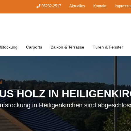
05232-2517
Aktuelles
Kontakt
Impress
fstockung
Carports
Balkon & Terrasse
Türen & Fenster
N
S HOLZ IN HEILIGENKI
ufstockung in Heiligenkirchen sind abgeschlos