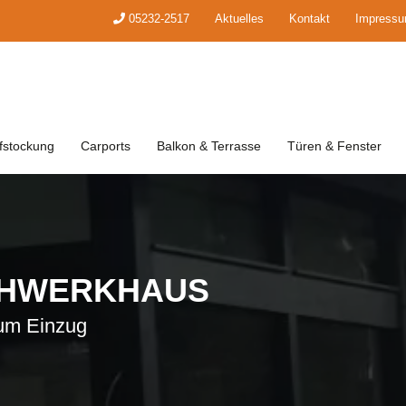
05232-2517
Aktuelles
Kontakt
Impress
fstockung
Carports
Balkon & Terrasse
Türen & Fenster
CHWERKHAUS
zum Einzug