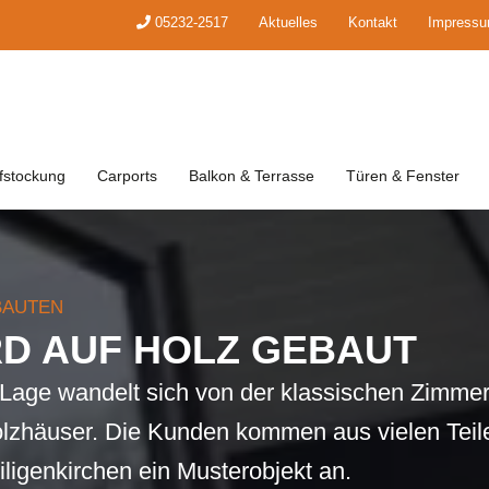
05232-2517
Aktuelles
Kontakt
Impress
fstockung
Carports
Balkon & Terrasse
Türen & Fenster
BAUTEN
RD AUF HOLZ GEBAUT
s Lage wandelt sich von der klassischen Zimme
olzhäuser. Die Kunden kommen aus vielen Teil
ligenkirchen ein Musterobjekt an.