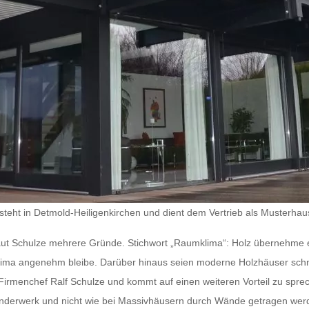
eht in Detmold-Heiligenkirchen und dient dem Vertrieb als Musterhau
ut Schulze mehrere Gründe. Stichwort „Raumklima“: Holz übernehme 
lima angenehm bleibe. Darüber hinaus seien moderne Holzhäuser schnel
t Firmenchef Ralf Schulze und kommt auf einen weiteren Vorteil zu sprech
nderwerk und nicht wie bei Massivhäusern durch Wände getragen werd