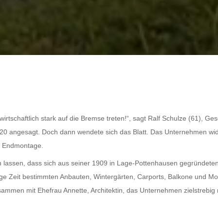
rtschaftlich stark auf die Bremse treten!“, sagt Ralf Schulze (61), G
0 angesagt. Doch dann wendete sich das Blatt. Das Unternehmen widme
en Endmontage.
n lassen, dass sich aus seiner 1909 in Lage-Pottenhausen gegründete
ge Zeit bestimmten Anbauten, Wintergärten, Carports, Balkone und Mod
sammen mit Ehefrau Annette, Architektin, das Unternehmen zielstrebig