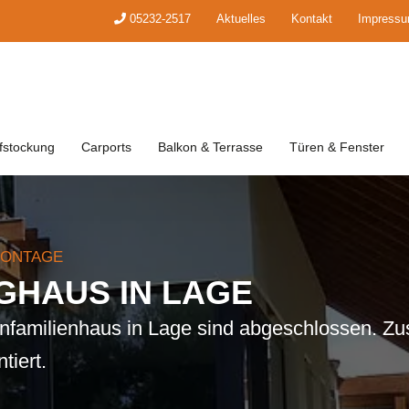
05232-2517
Aktuelles
Kontakt
Impress
fstockung
Carports
Balkon & Terrasse
Türen & Fenster
MONTAGE
IGHAUS IN LAGE
familienhaus in Lage sind abgeschlossen. Zus
tiert.