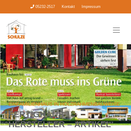
05232-2517
Kontakt
Impressum
EINFAMILIENHAUS IN HOLZRAHMENBAUWEISE
FERTIGHAUS
HERSTELLER – ARTIKEL